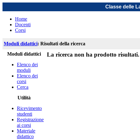
Classe delle L
Home
Docenti
Corsi
Moduli didattici
: Risultati della ricerca
Moduli didattici
La ricerca non ha prodotto risultati.
Elenco dei
moduli
Elenco dei
corsi
Cerca
Utilità
Ricevimento
studenti
Registrazione
ai corsi
Materiale
didattico