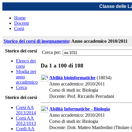
Classe delle L
Home
Docenti
Corsi
Storico dei corsi di insegnamento
: Anno accademico 2010/2011
Storico dei corsi
Cerca per:
Elenco dei
Da 1 a 100 di 108
corsi
Sfoglia per
anno
Abilità bioinformatiche
(18034)
accademico
Anno accademico: 2010/2011
Cerca
Corso di studi in: Biologia
Docente: Prof. Riccardo Percudani
Storico dei corsi
Corsi AA
Abilità Informatiche - Biologia
2013/2014
Anno accademico: 2010/2011
Corsi AA
Corso di studi in: Biologia
2012/1013
Docente: Dott. Matteo Manfredini (Titolare d
Cordi AA