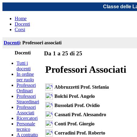
Classe delle L
Home
Docenti
Corsi
Docenti
: Professori associati
Docenti
Da 1 a 25 di 25
Tutti i
Professori Associati
docenti
In ordine
per ruolo
Professori
Abbruzzetti Prof. Stefania
Ordinari
Bolchi Prof. Angelo
Professori
Straordinari
Bussolati Prof. Ovidio
Professori
Associati
Casnati Prof. Alessandro
Ricercatori
Conti Prof. Giorgio
Personale
tecnico
Corradini Prof. Roberto
A contratto