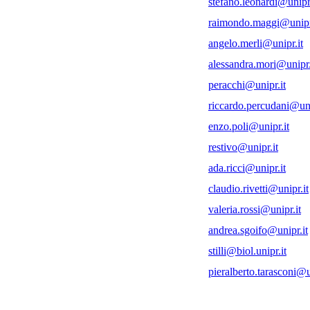
stefano.leonardi@unipr.
raimondo.maggi@unipr
angelo.merli@unipr.it
alessandra.mori@unipr.
peracchi@unipr.it
riccardo.percudani@uni
enzo.poli@unipr.it
restivo@unipr.it
ada.ricci@unipr.it
claudio.rivetti@unipr.it
valeria.rossi@unipr.it
andrea.sgoifo@unipr.it
stilli@biol.unipr.it
pieralberto.tarasconi@u