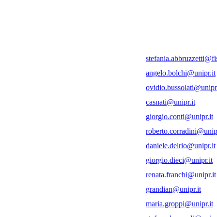
stefania.abbruzzetti@fis
angelo.bolchi@unipr.it
ovidio.bussolati@unipr.
casnati@unipr.it
giorgio.conti@unipr.it
roberto.corradini@unipr
daniele.delrio@unipr.it
giorgio.dieci@unipr.it
renata.franchi@unipr.it
grandian@unipr.it
maria.groppi@unipr.it