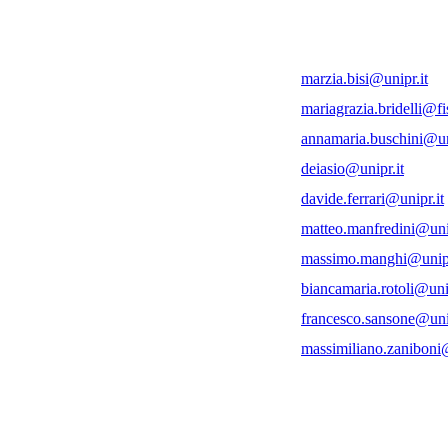
marzia.bisi@unipr.it
mariagrazia.bridelli@fis
annamaria.buschini@un
deiasio@unipr.it
davide.ferrari@unipr.it
matteo.manfredini@unip
massimo.manghi@unipr
biancamaria.rotoli@unip
francesco.sansone@unip
massimiliano.zaniboni@