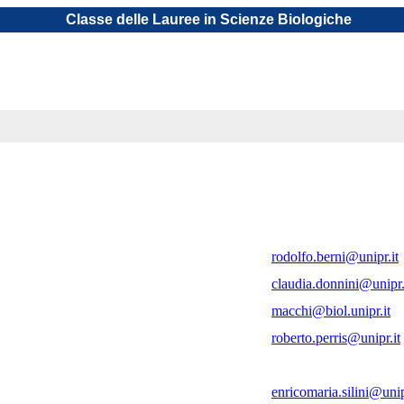
Classe delle Lauree in Scienze Biologiche
rodolfo.berni@unipr.it
claudia.donnini@unipr.
macchi@biol.unipr.it
roberto.perris@unipr.it
enricomaria.silini@unip