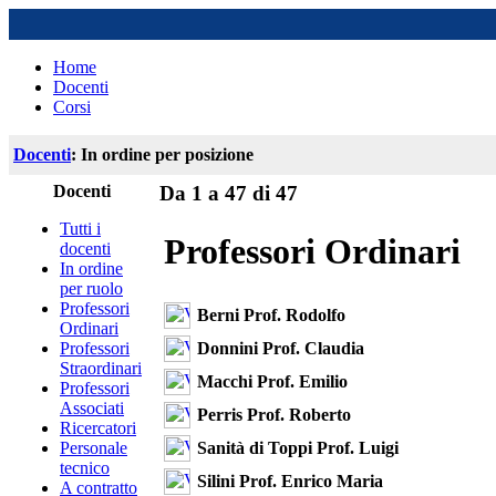
Home
Docenti
Corsi
Docenti
: In ordine per posizione
Docenti
Da 1 a 47 di 47
Tutti i
Professori Ordinari
docenti
In ordine
per ruolo
Professori
Berni Prof. Rodolfo
Ordinari
Donnini Prof. Claudia
Professori
Straordinari
Macchi Prof. Emilio
Professori
Associati
Perris Prof. Roberto
Ricercatori
Sanità di Toppi Prof. Luigi
Personale
tecnico
Silini Prof. Enrico Maria
A contratto