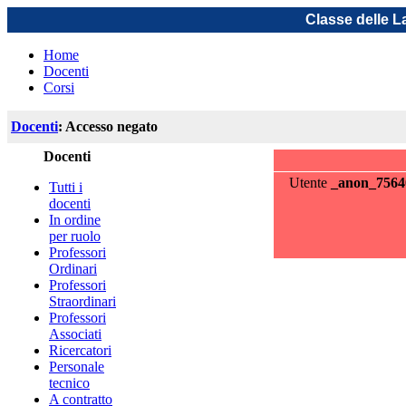
Classe delle L
Home
Docenti
Corsi
Docenti
: Accesso negato
Docenti
Utente
_anon_7564
Tutti i
docenti
In ordine
per ruolo
Professori
Ordinari
Professori
Straordinari
Professori
Associati
Ricercatori
Personale
tecnico
A contratto