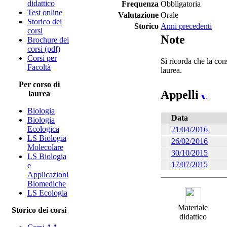
didattico
Frequenza
Obbligatoria
Test online
Valutazione
Orale
Storico dei
Storico
Anni precedenti
corsi
Note
Brochure dei
corsi (pdf)
Corsi per
Si ricorda che la con
Facoltà
laurea.
Per corso di
Appelli
laurea
Biologia
Data
Biologia
Ecologica
21/04/2016
LS Biologia
26/02/2016
Molecolare
30/10/2015
LS Biologia
17/07/2015
e
Applicazioni
Biomediche
LS Ecologia
Materiale
Storico dei corsi
didattico