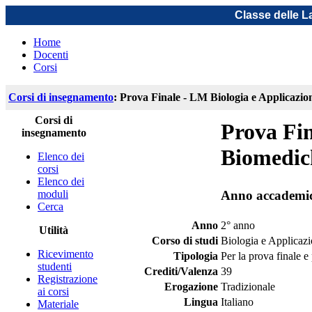
Classe delle L
Home
Docenti
Corsi
Corsi di insegnamento
: Prova Finale - LM Biologia e Applicazi
Corsi di
Prova Fin
insegnamento
Biomedic
Elenco dei
corsi
Elenco dei
moduli
Anno accademi
Cerca
Anno
2° anno
Utilità
Corso di studi
Biologia e Applicaz
Ricevimento
Tipologia
Per la prova finale e
studenti
Crediti/Valenza
39
Registrazione
Erogazione
Tradizionale
ai corsi
Lingua
Italiano
Materiale