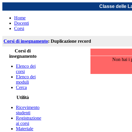
Classe delle L
Home
Docenti
Corsi
Corsi di insegnamento
: Duplicazione record
Corsi di
insegnamento
Non hai i p
Elenco dei
corsi
Elenco dei
moduli
Cerca
Utilità
Ricevimento
studenti
Registrazione
ai corsi
Materiale