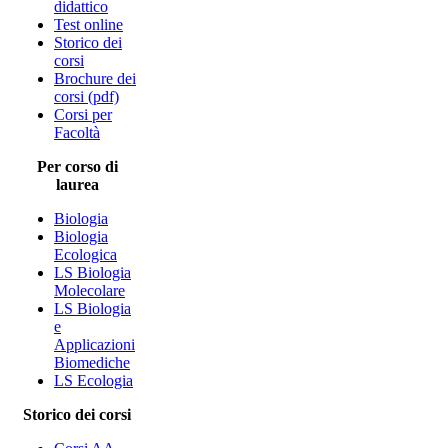
didattico
Test online
Storico dei
corsi
Brochure dei
corsi (pdf)
Corsi per
Facoltà
Per corso di
laurea
Biologia
Biologia
Ecologica
LS Biologia
Molecolare
LS Biologia
e
Applicazioni
Biomediche
LS Ecologia
Storico dei corsi