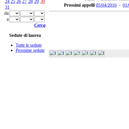
24
25
26
27
28
29
30
Prossimi appelli
05/04/2016
-
01/
31
da
a
Cerca
Sedute di laurea
Tutte le sedute
Prossime sedute