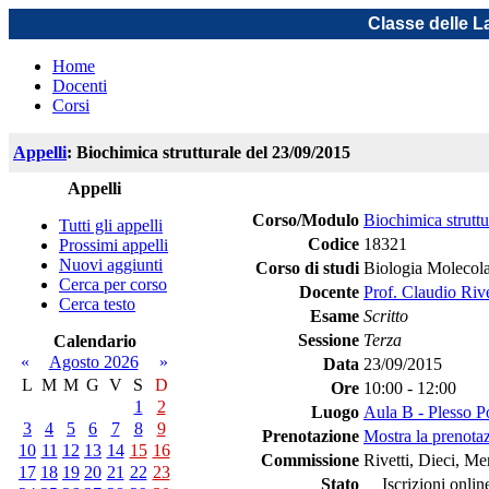
Classe delle L
Home
Docenti
Corsi
Appelli
: Biochimica strutturale del 23/09/2015
Appelli
Corso/Modulo
Biochimica struttu
Tutti gli appelli
Codice
18321
Prossimi appelli
Nuovi aggiunti
Corso di studi
Biologia Molecol
Cerca per corso
Docente
Prof. Claudio Rive
Cerca testo
Esame
Scritto
Sessione
Terza
Calendario
«
Agosto 2026
»
Data
23/09/2015
L
M
M
G
V
S
D
Ore
10:00 - 12:00
1
2
Luogo
Aula B - Plesso P
3
4
5
6
7
8
9
Prenotazione
Mostra la prenotaz
10
11
12
13
14
15
16
Commissione
Rivetti, Dieci, Mer
17
18
19
20
21
22
23
Stato
Iscrizioni online