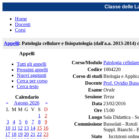
Classe delle L
Home
Docenti
Corsi
Appelli
: Patologia cellulare e fisiopatologia (dall'a.a. 2013-2014)
Appelli
Corso/Modulo
Patologia cellulare
Tutti gli appelli
Codice
1004220
Prossimi appelli
Nuovi aggiunti
Corso di studi
Biologia e Appli
Cerca per corso
Docente
Prof. Ovidio Buss
Cerca testo
Esame
Orale
Sessione
Terza
Calendario
«
Agosto 2026
»
Data
23/02/2016
L
M
M
G
V
S
D
Ore
15:00
1
2
Luogo
Sala Didattica - S
3
4
5
6
7
8
9
Commissione
Bussolati - Rotoli 
10
11
12
13
14
15
16
Suppl. Bianchi - Ba
17
18
19
20
21
22
23
Stato
Iscrizioni online