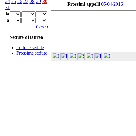
24
25
26
27
28
29
30
Prossimi appelli
05/04/2016
31
da
a
Cerca
Sedute di laurea
Tutte le sedute
Prossime sedute